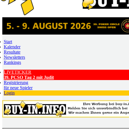
Start
Kalender
Resultate
Newsletters
Rankings
LIVETICKER
39. PCSO Tag 2 mit Judit
Registrierung
für neue Spieler
Login