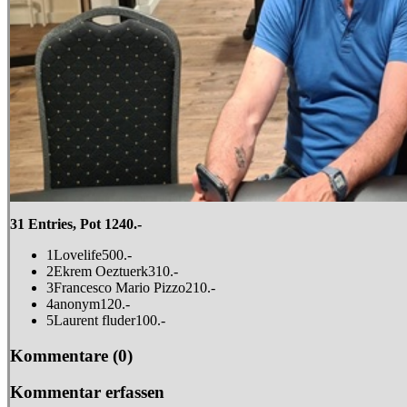
31 Entries, Pot 1240.-
1
Lovelife
500.-
2
Ekrem Oeztuerk
310.-
3
Francesco Mario Pizzo
210.-
4
anonym
120.-
5
Laurent fluder
100.-
Kommentare (0)
Kommentar erfassen