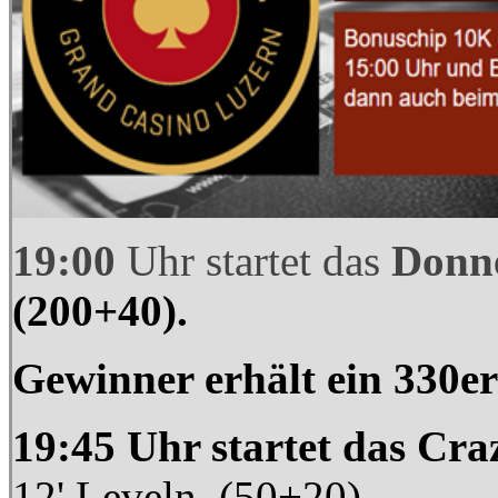
19:00
Uhr startet das
Donn
(200+40).
Gewinner erhält ein 330er
19:45
Uhr startet das Cra
12' Leveln. (50+20)