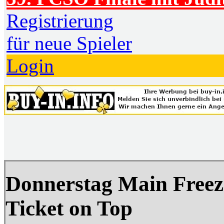
Registrierung
für neue Spieler
Login
Donnerstag Main Freez
Ticket on Top