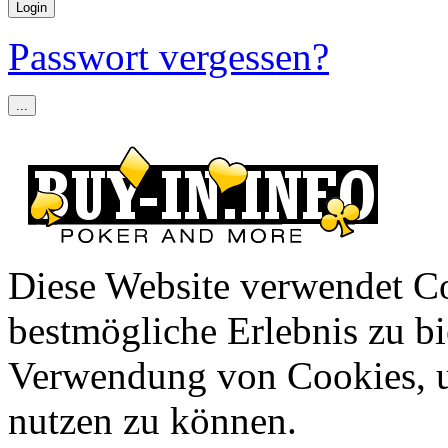
Login
Passwort vergessen?
...
Diese Website verwendet C
bestmögliche Erlebnis zu bie
Verwendung von Cookies, u
nutzen zu können.