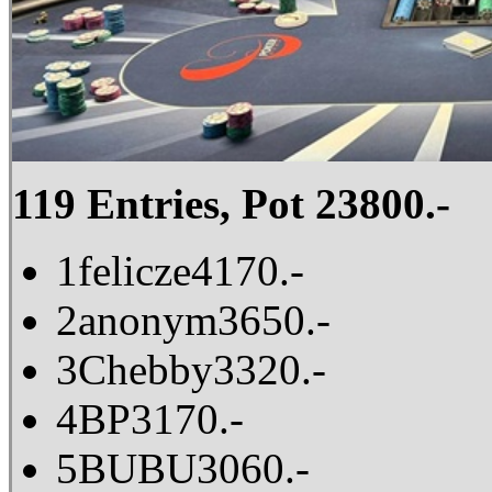
119 Entries, Pot 23800.-
1
felicze
4170.-
2
anonym
3650.-
3
Chebby
3320.-
4
BP
3170.-
5
BUBU
3060.-