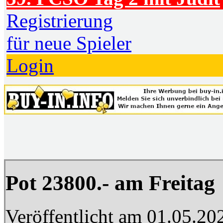
Registrierung
für neue Spieler
Login
Pot 23800.- am Freitag
Veröffentlicht am 01.05.20