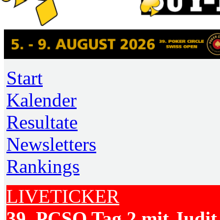
Start
Kalender
Resultate
Newsletters
Rankings
LIVETICKER
39. PCSO Tag 2 mit Judit