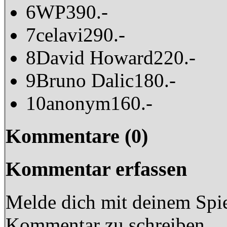
6
WP
390.-
7
celavi
290.-
8
David Howard
220.-
9
Bruno Dalic
180.-
10
anonym
160.-
Kommentare (0)
Kommentar erfassen
Melde dich mit deinem Spi
Kommentar zu schreiben.