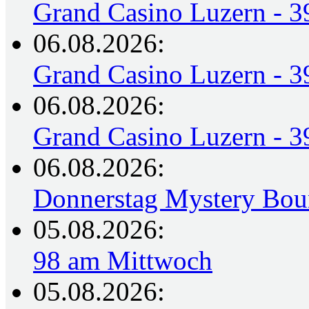
Grand Casino Luzern - 
06.08.2026:
Grand Casino Luzern - 
06.08.2026:
Grand Casino Luzern - 3
06.08.2026:
Donnerstag Mystery Bou
05.08.2026:
98 am Mittwoch
05.08.2026: