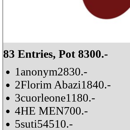
83 Entries, Pot 8300.-
1
anonym
2830.-
2
Florim Abazi
1840.-
3
cuorleone
1180.-
4
HE MEN
700.-
5
suti54
510.-