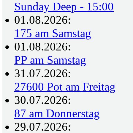
Sunday Deep - 15:00
01.08.2026:
175 am Samstag
01.08.2026:
PP am Samstag
31.07.2026:
27600 Pot am Freitag
30.07.2026:
87 am Donnerstag
29.07.2026: