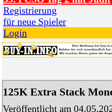
Registrierung
für neue Spieler
Login
125K Extra Stack Mond
Veröffentlicht am 04.05.20