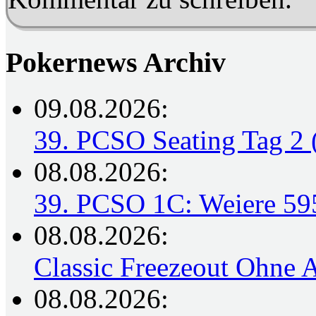
Pokernews Archiv
09.08.2026:
39. PCSO Seating Tag 2 
08.08.2026:
39. PCSO 1C: Weiere 59
08.08.2026:
Classic Freezeout Ohne 
08.08.2026: