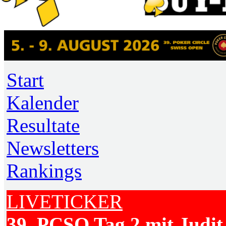
Start
Kalender
Resultate
Newsletters
Rankings
LIVETICKER
39. PCSO Tag 2 mit Judit