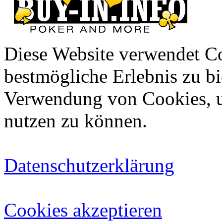
Diese Website verwendet C
bestmögliche Erlebnis zu bie
Verwendung von Cookies, u
nutzen zu können.
Datenschutzerklärung
Cookies akzeptieren