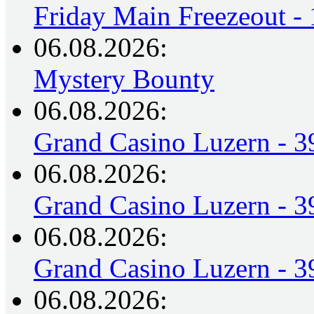
Friday Main Freezeout - 
06.08.2026:
Mystery Bounty
06.08.2026:
Grand Casino Luzern - 
06.08.2026:
Grand Casino Luzern - 
06.08.2026:
Grand Casino Luzern - 3
06.08.2026: