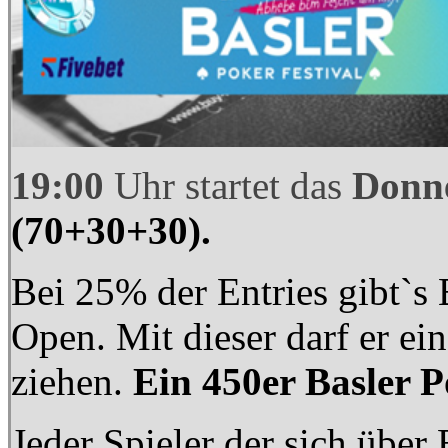
19:00
Uhr startet das
Donn
(70+30+30).
Bei 25% der Entries gibt`s 
Open. Mit dieser darf er ei
ziehen.
Ein 450er Basler P
Jeder Spieler der sich über
B