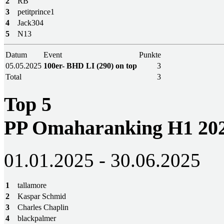
2
RB
3
petitprince1
4
Jack304
5
N13
Datum
Event
Punkte
05.05.2025
100er- BHD LI (290) on top
3
Total
3
Top 5
PP Omaharanking H1 20
01.01.2025 - 30.06.2025
1
tallamore
2
Kaspar Schmid
3
Charles Chaplin
4
blackpalmer