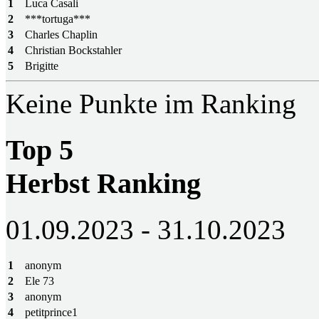
1
Luca Casali
2
***tortuga***
3
Charles Chaplin
4
Christian Bockstahler
5
Brigitte
Keine Punkte im Ranking
Top 5
Herbst Ranking
01.09.2023 - 31.10.2023
1
anonym
2
Ele 73
3
anonym
4
petitprince1