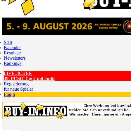
Start
Kalender
Resultate
Newsletters
Rankings
LIVETICKER
39. PCSO Tag 2 mit Judit
Registrierung
für neue Spieler
Login