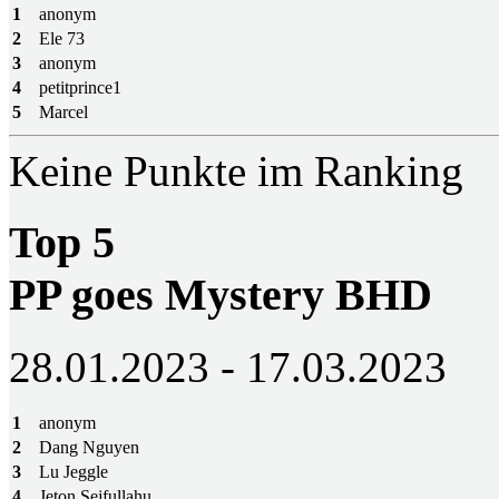
1
anonym
2
Ele 73
3
anonym
4
petitprince1
5
Marcel
Keine Punkte im Ranking
Top 5
PP goes Mystery BHD
28.01.2023 - 17.03.2023
1
anonym
2
Dang Nguyen
3
Lu Jeggle
4
Jeton Sejfullahu