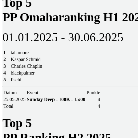
Top 5
PP Omaharanking H1 20
01.01.2025 - 30.06.2025
1
tallamore
2
Kaspar Schmid
3
Charles Chaplin
4
blackpalmer
5
fischi
Datum
Event
Punkte
25.05.2025
Sunday Deep - 100K - 15:00
4
Total
4
Top 5
PP Ranking H2 2025