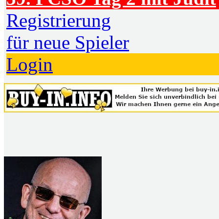
Registrierung
für neue Spieler
Login