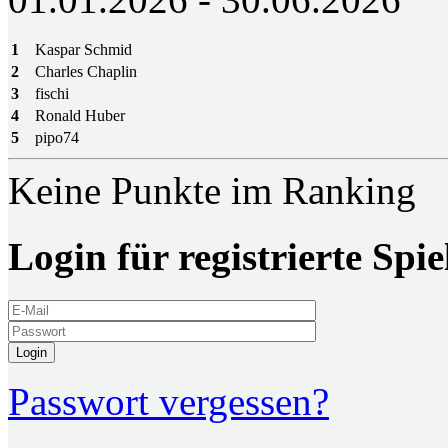
1
Kaspar Schmid
2
Charles Chaplin
3
fischi
4
Ronald Huber
5
pipo74
Keine Punkte im Ranking
Login für registrierte Spie
Login
Passwort vergessen?