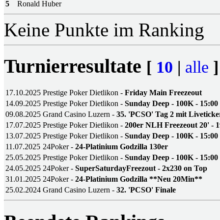
5
Ronald Huber
Keine Punkte im Ranking
Turnierresultate
[
10
|
alle
]
17.10.2025
Prestige Poker Dietlikon -
Friday Main Freezeout
14.09.2025
Prestige Poker Dietlikon -
Sunday Deep - 100K - 15:00
09.08.2025
Grand Casino Luzern -
35. 'PCSO' Tag 2 mit Liveticke
17.07.2025
Prestige Poker Dietlikon -
200er NLH Freezeout 20' - 1
13.07.2025
Prestige Poker Dietlikon -
Sunday Deep - 100K - 15:00
11.07.2025
24Poker -
24-Platinium Godzilla 130er
25.05.2025
Prestige Poker Dietlikon -
Sunday Deep - 100K - 15:00
24.05.2025
24Poker -
SuperSaturdayFreezout - 2x230 on Top
31.01.2025
24Poker -
24-Platinium Godzilla **Neu 20Min**
25.02.2024
Grand Casino Luzern -
32. 'PCSO' Finale