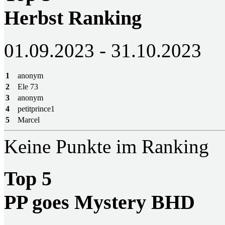
Herbst Ranking
01.09.2023 - 31.10.2023
1
anonym
2
Ele 73
3
anonym
4
petitprince1
5
Marcel
Keine Punkte im Ranking
Top 5
PP goes Mystery BHD