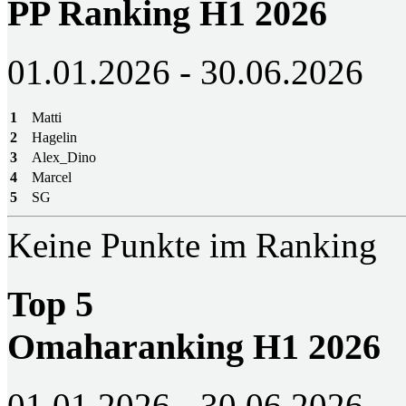
PP Ranking H1 2026
01.01.2026 - 30.06.2026
1
Matti
2
Hagelin
3
Alex_Dino
4
Marcel
5
SG
Keine Punkte im Ranking
Top 5
Omaharanking H1 2026
01.01.2026 - 30.06.2026