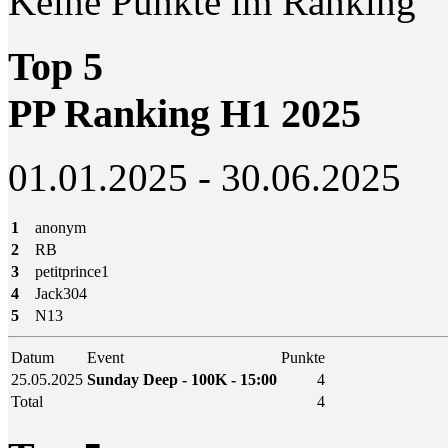
Keine Punkte im Ranking
Top 5
PP Ranking H1 2025
01.01.2025 - 30.06.2025
1
anonym
2
RB
3
petitprince1
4
Jack304
5
N13
Datum
Event
Punkte
25.05.2025
Sunday Deep - 100K - 15:00
4
Total
4