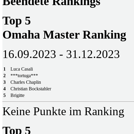
Beendete Rankings
Top 5
Omaha Master Ranking
16.09.2023 - 31.12.2023
1
Luca Casali
2
***tortuga***
3
Charles Chaplin
4
Christian Bockstahler
5
Brigitte
Keine Punkte im Ranking
Top 5