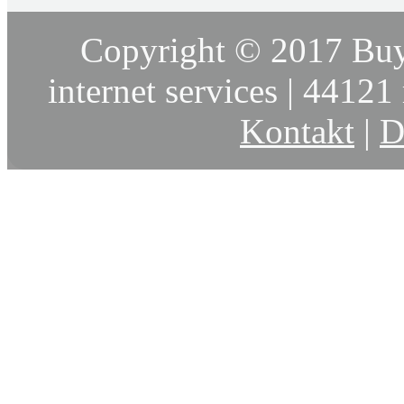
Copyright © 2017 Buy
internet services | 44121 
Kontakt
|
D