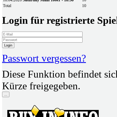
Total
10
Login für registrierte Spie
Login
Passwort vergessen?
Diese Funktion befindet si
Kürze freigegeben.
...