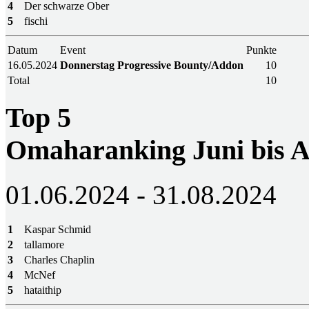
4
Der schwarze Ober
5
fischi
Datum
Event
Punkte
16.05.2024
Donnerstag Progressive Bounty/Addon
10
Total
10
Top 5
Omaharanking Juni bis A
01.06.2024 - 31.08.2024
1
Kaspar Schmid
2
tallamore
3
Charles Chaplin
4
McNef
5
hataithip