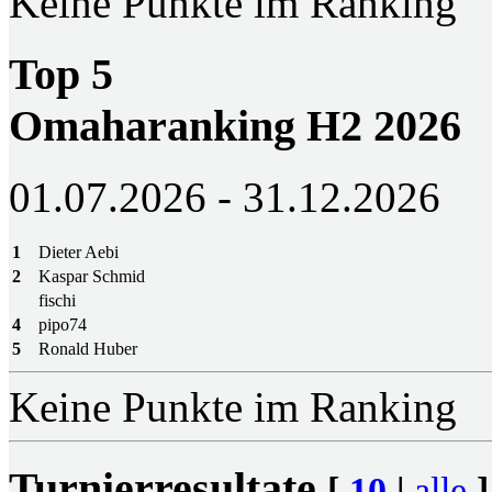
Keine Punkte im Ranking
Top 5
Omaharanking H2 2026
01.07.2026 - 31.12.2026
1
Dieter Aebi
2
Kaspar Schmid
fischi
4
pipo74
5
Ronald Huber
Keine Punkte im Ranking
Turnierresultate
[
10
|
alle
]