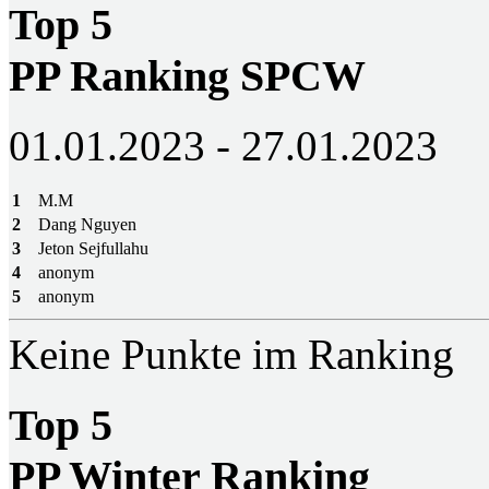
Top 5
PP Ranking SPCW
01.01.2023 - 27.01.2023
1
M.M
2
Dang Nguyen
3
Jeton Sejfullahu
4
anonym
5
anonym
Keine Punkte im Ranking
Top 5
PP Winter Ranking