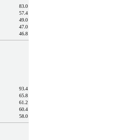
83.0
57.4
49.0
47.0
46.8
93.4
65.8
61.2
60.4
58.0