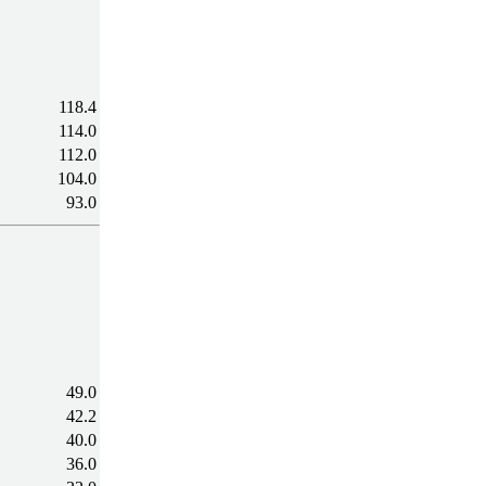
118.4
114.0
112.0
104.0
93.0
49.0
42.2
40.0
36.0