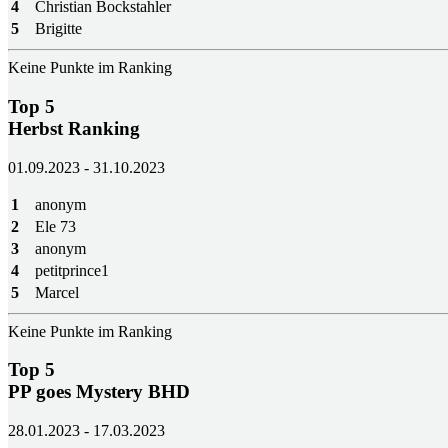
4
Christian Bockstahler
5
Brigitte
Keine Punkte im Ranking
Top 5
Herbst Ranking
01.09.2023 - 31.10.2023
1
anonym
2
Ele 73
3
anonym
4
petitprince1
5
Marcel
Keine Punkte im Ranking
Top 5
PP goes Mystery BHD
28.01.2023 - 17.03.2023