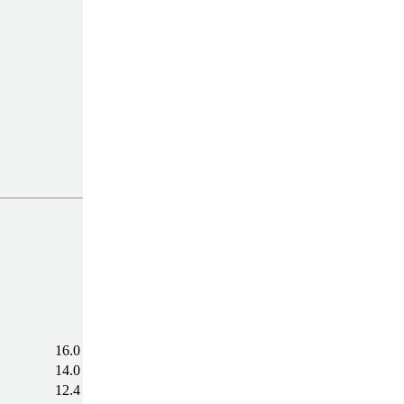
16.0
14.0
12.4