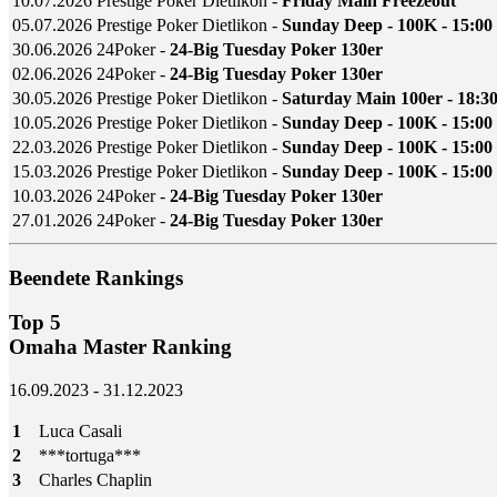
10.07.2026
Prestige Poker Dietlikon -
Friday Main Freezeout
05.07.2026
Prestige Poker Dietlikon -
Sunday Deep - 100K - 15:00
30.06.2026
24Poker -
24-Big Tuesday Poker 130er
02.06.2026
24Poker -
24-Big Tuesday Poker 130er
30.05.2026
Prestige Poker Dietlikon -
Saturday Main 100er - 18:3
10.05.2026
Prestige Poker Dietlikon -
Sunday Deep - 100K - 15:00
22.03.2026
Prestige Poker Dietlikon -
Sunday Deep - 100K - 15:00
15.03.2026
Prestige Poker Dietlikon -
Sunday Deep - 100K - 15:00
10.03.2026
24Poker -
24-Big Tuesday Poker 130er
27.01.2026
24Poker -
24-Big Tuesday Poker 130er
Beendete Rankings
Top 5
Omaha Master Ranking
16.09.2023 - 31.12.2023
1
Luca Casali
2
***tortuga***
3
Charles Chaplin