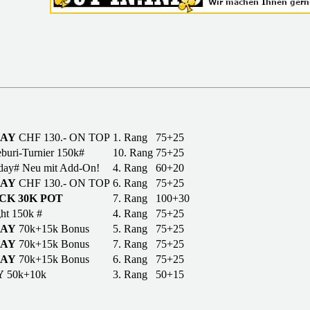
DAY
CHF 130.- ON TOP
1. Rang
75+25
uri-Turnier 150k#
10. Rang
75+25
ay# Neu mit Add-On!
4. Rang
60+20
DAY
CHF 130.- ON TOP
6. Rang
75+25
CK 30K POT
7. Rang
100+30
ht 150k #
4. Rang
75+25
DAY
70k+15k Bonus
5. Rang
75+25
DAY
70k+15k Bonus
7. Rang
75+25
DAY
70k+15k Bonus
6. Rang
75+25
Y
50k+10k
3. Rang
50+15