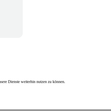
sere Dienste weiterhin nutzen zu können.