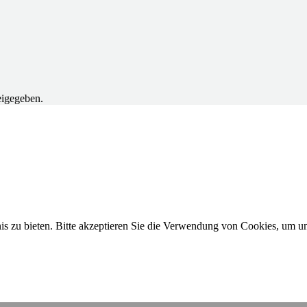
eigegeben.
s zu bieten. Bitte akzeptieren Sie die Verwendung von Cookies, um un