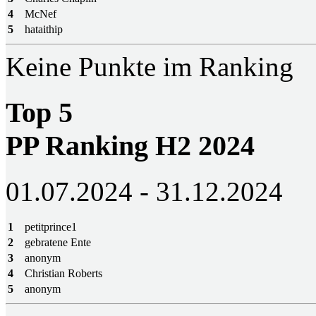
4
McNef
5
hataithip
Keine Punkte im Ranking
Top 5
PP Ranking H2 2024
01.07.2024 - 31.12.2024
1
petitprince1
2
gebratene Ente
3
anonym
4
Christian Roberts
5
anonym