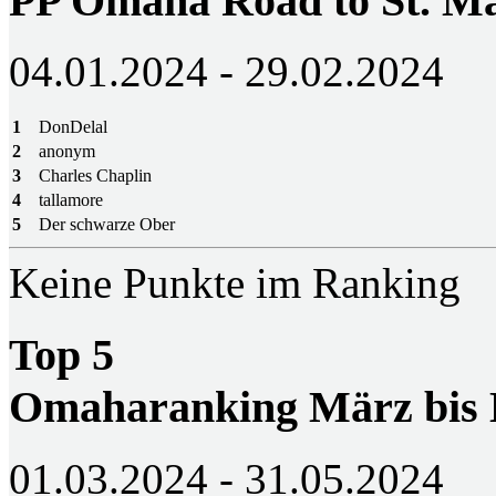
PP Omaha Road to St. M
04.01.2024 - 29.02.2024
1
DonDelal
2
anonym
3
Charles Chaplin
4
tallamore
5
Der schwarze Ober
Keine Punkte im Ranking
Top 5
Omaharanking März bis
01.03.2024 - 31.05.2024