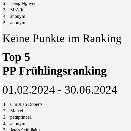
2
Dang Nguyen
3
MrAffe
4
anonym
5
anonym
Keine Punkte im Ranking
Top 5
PP Frühlingsranking
01.02.2024 - 30.06.2024
1
Christian Roberts
2
Marcel
3
petitprince1
4
anonym
5
Jeton Sejfullahu