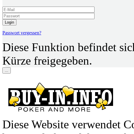
Login
Passwort vergessen?
Diese Funktion befindet si
Kürze freigegeben.
...
Diese Website verwendet C