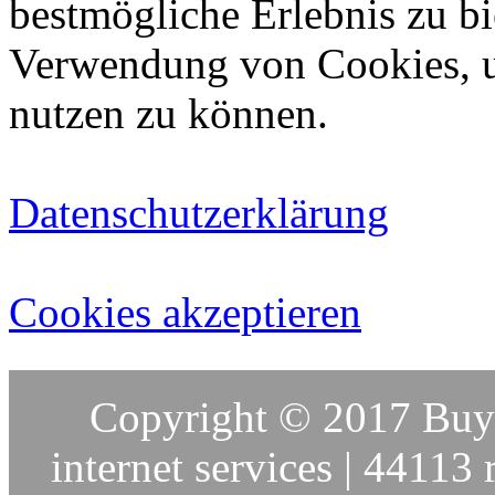
bestmögliche Erlebnis zu bie
Verwendung von Cookies, u
nutzen zu können.
Datenschutzerklärung
Cookies akzeptieren
Copyright © 2017 Buy-
internet services | 44113 r