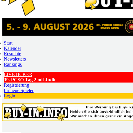
Start
Kalender
Resultate
Newsletters
Rankings
LIVETICKER
39. PCSO Tag 2 mit Judit
Registrierung
für neue Spieler
Login