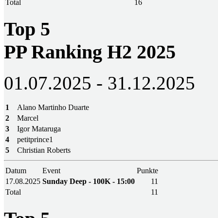
Total
16
Top 5
PP Ranking H2 2025
01.07.2025 - 31.12.2025
1
Alano Martinho Duarte
2
Marcel
3
Igor Mataruga
4
petitprince1
5
Christian Roberts
Datum
Event
Punkte
17.08.2025
Sunday Deep - 100K - 15:00
11
Total
11