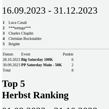
16.09.2023 - 31.12.2023
1
Luca Casali
2
***tortuga***
3
Charles Chaplin
4
Christian Bockstahler
5
Brigitte
Datum
Event
Punkte
28.10.2023
Big Saturday 100K
6
30.09.2023
PP Saturday Main - 50K
2
Total
8
Top 5
Herbst Ranking