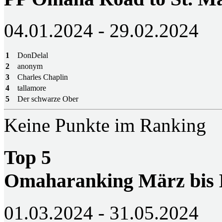
04.01.2024 - 29.02.2024
1
DonDelal
2
anonym
3
Charles Chaplin
4
tallamore
5
Der schwarze Ober
Keine Punkte im Ranking
Top 5
Omaharanking März bis
01.03.2024 - 31.05.2024