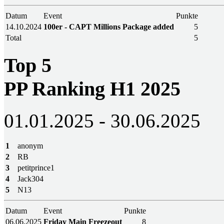
Datum
Event
Punkte
14.10.2024
100er - CAPT Millions Package added
5
Total
5
Top 5
PP Ranking H1 2025
01.01.2025 - 30.06.2025
1
anonym
2
RB
3
petitprince1
4
Jack304
5
N13
Datum
Event
Punkte
06.06.2025
Friday Main Freezeout
8