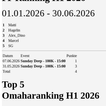
01.01.2026 - 30.06.2026
1
Matti
2
Hagelin
3
Alex_Dino
4
Marcel
5
SG
Datum
Event
Punkte
07.06.2026
Sunday Deep - 100K - 15:00
1
31.05.2026
Sunday Deep - 100K - 15:00
3
Total
4
Top 5
Omaharanking H1 2026