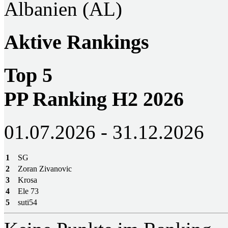
Albanien (AL)
Aktive Rankings
Top 5
PP Ranking H2 2026
01.07.2026 - 31.12.2026
1
SG
2
Zoran Zivanovic
3
Krosa
4
Ele 73
5
suti54