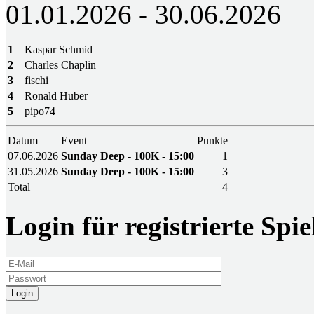
01.01.2026 - 30.06.2026
1
Kaspar Schmid
2
Charles Chaplin
3
fischi
4
Ronald Huber
5
pipo74
Datum
Event
Punkte
07.06.2026
Sunday Deep - 100K - 15:00
1
31.05.2026
Sunday Deep - 100K - 15:00
3
Total
4
Login für registrierte Spie
Login