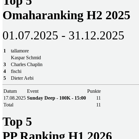
Top 5
Omaharanking H2 2025
01.07.2025 - 31.12.2025
1
tallamore
Kaspar Schmid
3
Charles Chaplin
4
fischi
5
Dieter Aebi
Datum
Event
Punkte
17.08.2025
Sunday Deep - 100K - 15:00
11
Total
11
Top 5
PP Ranking H1 2026