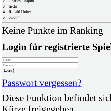
2
Charles Chaplin
3
fischi
4
Ronald Huber
5
pipo74
Keine Punkte im Ranking
Login für registrierte Spie
Login
Passwort vergessen?
Diese Funktion befindet si
Kürze freigegeben.