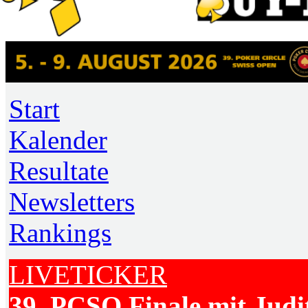
Start
Kalender
Resultate
Newsletters
Rankings
LIVETICKER
39. PCSO Finale mit Judi