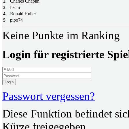
2
Charles Chaplin
3
fischi
4
Ronald Huber
5
pipo74
Keine Punkte im Ranking
Login für registrierte Spie
Login
Passwort vergessen?
Diese Funktion befindet si
Kürze freigegeben.