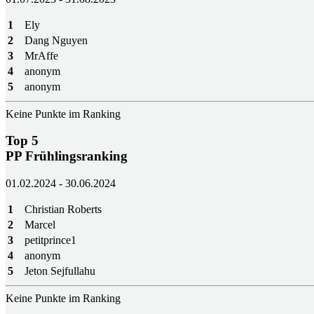
1
Ely
2
Dang Nguyen
3
MrAffe
4
anonym
5
anonym
Keine Punkte im Ranking
Top 5
PP Frühlingsranking
01.02.2024 - 30.06.2024
1
Christian Roberts
2
Marcel
3
petitprince1
4
anonym
5
Jeton Sejfullahu
Keine Punkte im Ranking