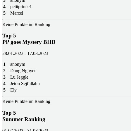
3
anonym
4
petitprince1
5
Marcel
Keine Punkte im Ranking
Top 5
PP goes Mystery BHD
28.01.2023 - 17.03.2023
1
anonym
2
Dang Nguyen
3
Lu Jeggle
4
Jeton Sejfullahu
5
Ely
Keine Punkte im Ranking
Top 5
Summer Ranking
01.07.2023 - 31.08.2023