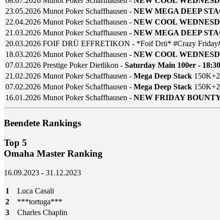
08.07.2026
Munot Poker Schaffhausen -
NEW COOL WEDNES
23.05.2026
Munot Poker Schaffhausen -
NEW MEGA DEEP STA
22.04.2026
Munot Poker Schaffhausen -
NEW COOL WEDNES
21.03.2026
Munot Poker Schaffhausen -
NEW MEGA DEEP STA
20.03.2026
FOIF DRÜ EFFRETIKON - *Foif Drü* #Crazy Friday
18.03.2026
Munot Poker Schaffhausen -
NEW COOL WEDNES
07.03.2026
Prestige Poker Dietlikon -
Saturday Main 100er - 18:3
21.02.2026
Munot Poker Schaffhausen -
Mega Deep Stack
150K+
07.02.2026
Munot Poker Schaffhausen -
Mega Deep Stack
150K+
16.01.2026
Munot Poker Schaffhausen -
NEW FRIDAY BOUNT
Beendete Rankings
Top 5
Omaha Master Ranking
16.09.2023 - 31.12.2023
1
Luca Casali
2
***tortuga***
3
Charles Chaplin