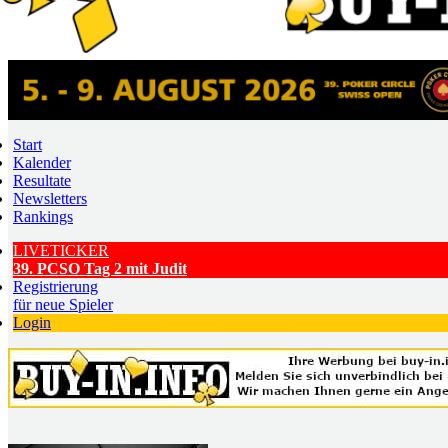
Start
Kalender
Resultate
Newsletters
Rankings
LIVETICKER
39. PCSO Tag 2 mit Judit
Registrierung
für neue Spieler
Login