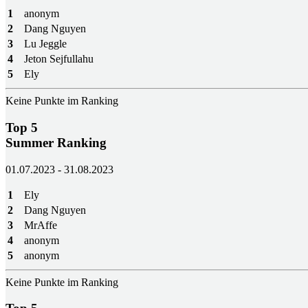
1
anonym
2
Dang Nguyen
3
Lu Jeggle
4
Jeton Sejfullahu
5
Ely
Keine Punkte im Ranking
Top 5
Summer Ranking
01.07.2023 - 31.08.2023
1
Ely
2
Dang Nguyen
3
MrAffe
4
anonym
5
anonym
Keine Punkte im Ranking