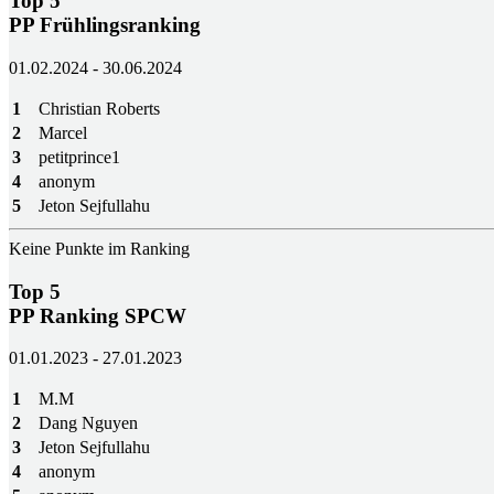
Top 5
PP Frühlingsranking
01.02.2024 - 30.06.2024
1
Christian Roberts
2
Marcel
3
petitprince1
4
anonym
5
Jeton Sejfullahu
Keine Punkte im Ranking
Top 5
PP Ranking SPCW
01.01.2023 - 27.01.2023
1
M.M
2
Dang Nguyen
3
Jeton Sejfullahu
4
anonym