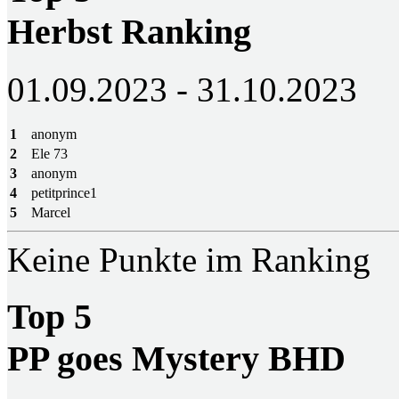
Herbst Ranking
01.09.2023 - 31.10.2023
1
anonym
2
Ele 73
3
anonym
4
petitprince1
5
Marcel
Keine Punkte im Ranking
Top 5
PP goes Mystery BHD