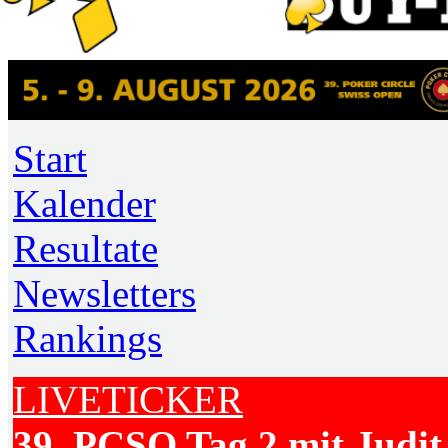
Start
Kalender
Resultate
Newsletters
Rankings
LIVETICKER
39. PCSO Tag 2 mit Judit