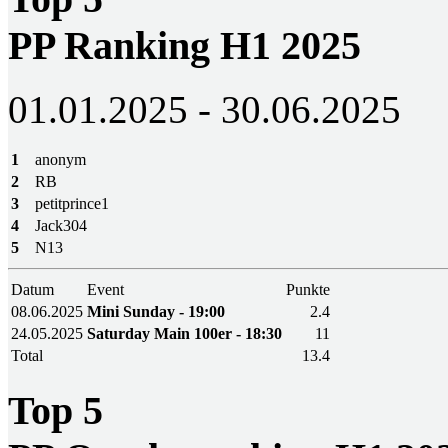
PP Ranking H1 2025
01.01.2025 - 30.06.2025
1
anonym
2
RB
3
petitprince1
4
Jack304
5
N13
Datum
Event
Punkte
08.06.2025
Mini Sunday - 19:00
2.4
24.05.2025
Saturday Main 100er - 18:30
11
Total
13.4
Top 5