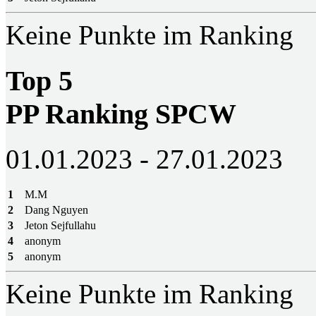
Keine Punkte im Ranking
Top 5
PP Ranking SPCW
01.01.2023 - 27.01.2023
1
M.M
2
Dang Nguyen
3
Jeton Sejfullahu
4
anonym
5
anonym
Keine Punkte im Ranking