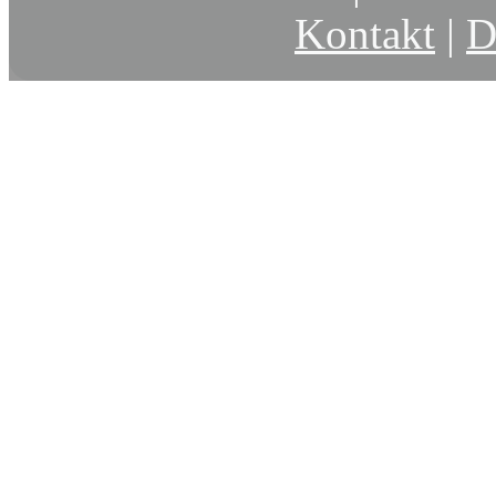
Kontakt
|
D