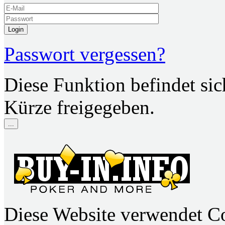
Login
Passwort vergessen?
Diese Funktion befindet si
Kürze freigegeben.
...
Diese Website verwendet C