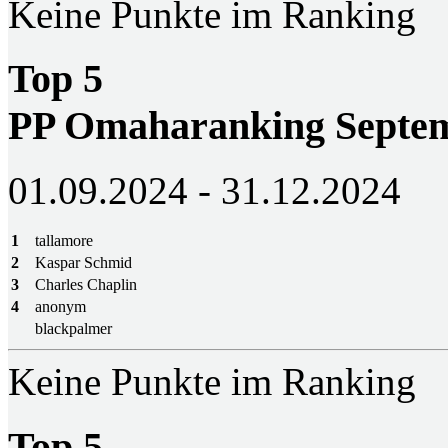
Keine Punkte im Ranking
Top 5
PP Omaharanking Septem
01.09.2024 - 31.12.2024
1
tallamore
2
Kaspar Schmid
3
Charles Chaplin
4
anonym
blackpalmer
Keine Punkte im Ranking
Top 5