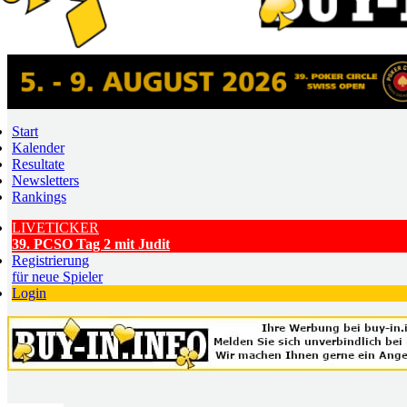
Start
Kalender
Resultate
Newsletters
Rankings
LIVETICKER
39. PCSO Tag 2 mit Judit
Registrierung
für neue Spieler
Login