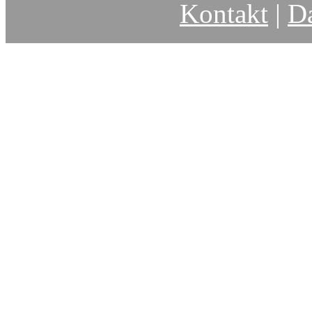
Kontakt
|
Da