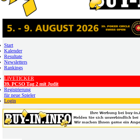
Start
Kalender
Resultate
Newsletters
Rankings
LIVETICKER
39. PCSO Tag 2 mit Judit
Registrierung
für neue Spieler
Login