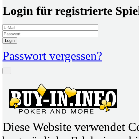
Login für registrierte Spie
Login
Passwort vergessen?
...
Diese Website verwendet C