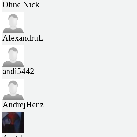
Ohne Nick
AlexandruL
andi5442
AndrejHenz