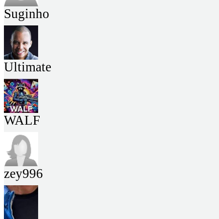
Suginho
Ultimate
WALF
zey996