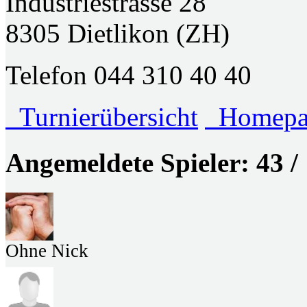
Industriestrasse 28
8305 Dietlikon (ZH)
Telefon 044 310 40 40
Turnierübersicht
Homepage
Angemeldete Spieler: 43 /
Ohne Nick