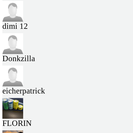
dimi 12
Donkzilla
eicherpatrick
FLORIN