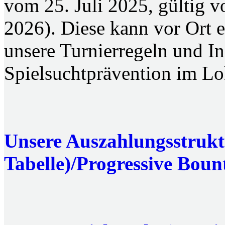
vom 25. Juli 2025, gültig 
2026). Diese kann vor Ort 
unsere Turnierregeln und I
Spielsuchtprävention im Lo
Unsere Auszahlungsstrukt
Tabelle)/Progressive Bount