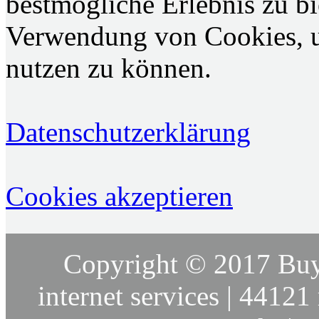
bestmögliche Erlebnis zu bie
Verwendung von Cookies, u
nutzen zu können.
Datenschutzerklärung
Cookies akzeptieren
Copyright © 2017 Buy
internet services | 44121 