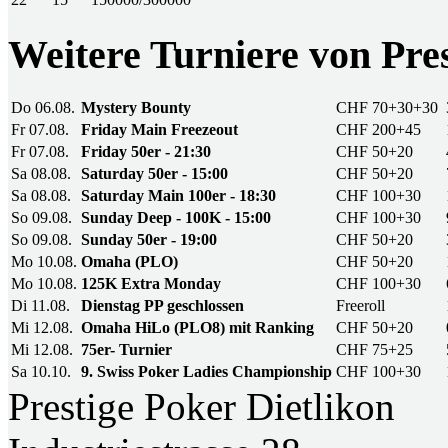
Weitere Turniere von Pres
Do 06.08.
Mystery Bounty
CHF 70+30+30
Fr 07.08.
Friday Main Freezeout
CHF 200+45
Fr 07.08.
Friday 50er - 21:30
CHF 50+20
Sa 08.08.
Saturday 50er - 15:00
CHF 50+20
Sa 08.08.
Saturday Main 100er - 18:30
CHF 100+30
So 09.08.
Sunday Deep - 100K - 15:00
CHF 100+30
So 09.08.
Sunday 50er - 19:00
CHF 50+20
Mo 10.08.
Omaha (PLO)
CHF 50+20
Mo 10.08.
125K Extra Monday
CHF 100+30
Di 11.08.
Dienstag PP geschlossen
Freeroll
Mi 12.08.
Omaha HiLo (PLO8) mit Ranking
CHF 50+20
Mi 12.08.
75er- Turnier
CHF 75+25
Sa 10.10.
9. Swiss Poker Ladies Championship
CHF 100+30
Prestige Poker Dietlikon