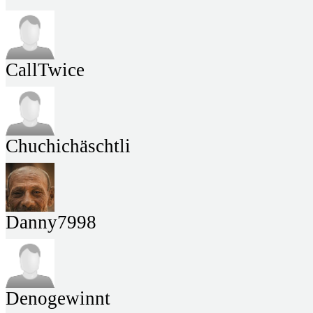
CallTwice
Chuchichäschtli
Danny7998
Denogewinnt