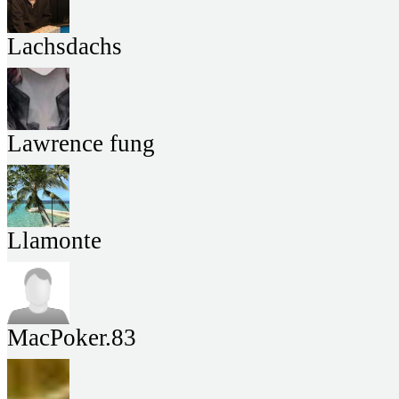
Lachsdachs
Lawrence fung
Llamonte
MacPoker.83