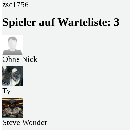
zsc1756
Spieler auf Warteliste: 3
Ohne Nick
Ty
Steve Wonder