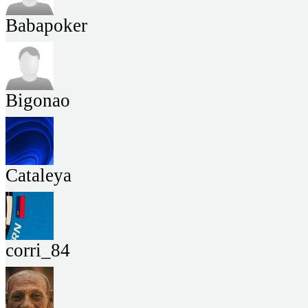
Babapoker
Bigonao
Cataleya
corri_84