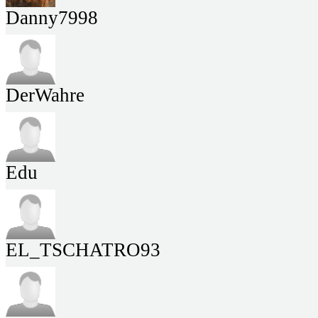
Danny7998
DerWahre
Edu
EL_TSCHATRO93