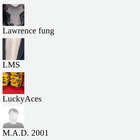
Lawrence fung
LMS
LuckyAces
M.A.D. 2001