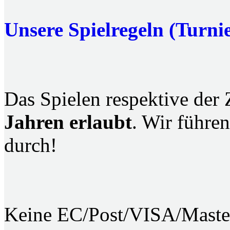
Unsere Spielregeln (Turnie
Das Spielen respektive der Z
Jahren erlaubt
. Wir führen
durch!
Keine EC/Post/VISA/Maste