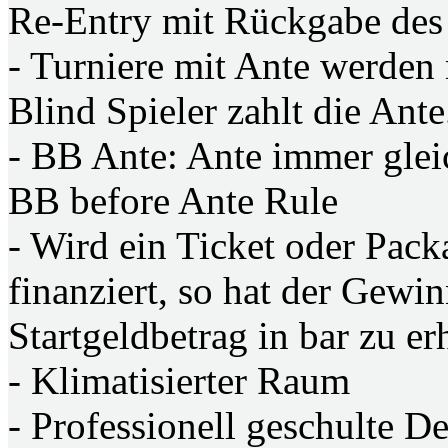
Re-Entry mit Rückgabe des
- Turniere mit Ante werden
Blind Spieler zahlt die Ante
- BB Ante: Ante immer gle
BB before Ante Rule
- Wird ein Ticket oder Pack
finanziert, so hat der Gewi
Startgeldbetrag in bar zu er
- Klimatisierter Raum
- Professionell geschulte De