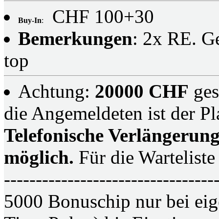
CHF 100+30
Buy-In
:
Bemerkungen
: 2x RE. G
top
Achtung:
20000 CHF
ges
die Angemeldeten ist der Pla
Telefonische Verlängerung
möglich.
Für die Warteliste 
---------------------------------
5000 Bonuschip nur bei ei