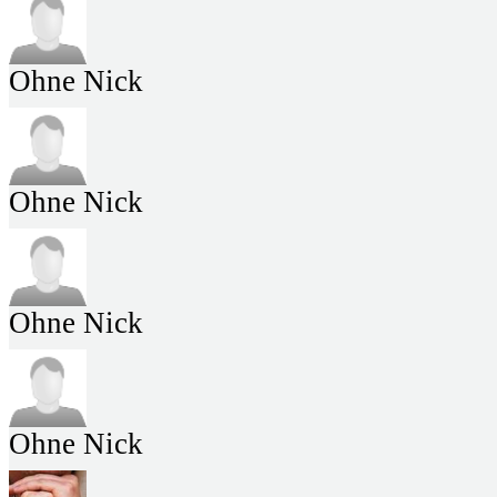
Ohne Nick
Ohne Nick
Ohne Nick
Ohne Nick