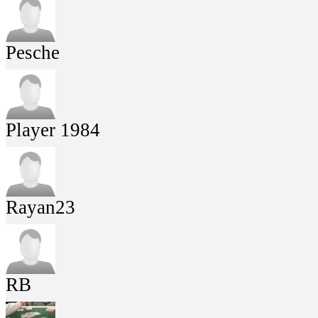
Pesche
Player 1984
Rayan23
RB