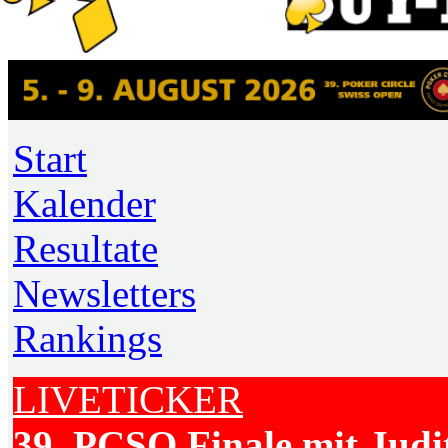
Start
Kalender
Resultate
Newsletters
Rankings
LIVETICKER
39. PCSO Finale mit Judi