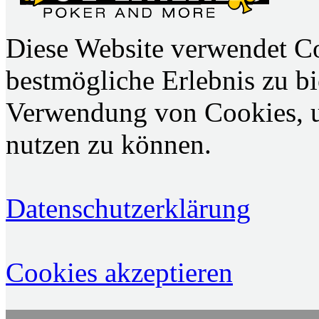
Diese Website verwendet C
bestmögliche Erlebnis zu bie
Verwendung von Cookies, u
nutzen zu können.
Datenschutzerklärung
Cookies akzeptieren