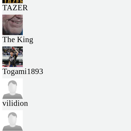
TAZER
The King
Togami1893
vilidion