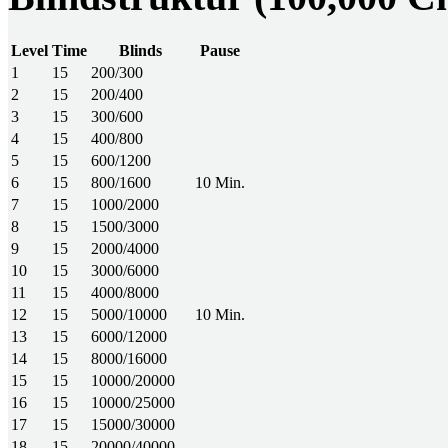
Level
Time
Blinds
Pause
1
15
200/300
2
15
200/400
3
15
300/600
4
15
400/800
5
15
600/1200
6
15
800/1600
10 Min.
7
15
1000/2000
8
15
1500/3000
9
15
2000/4000
10
15
3000/6000
11
15
4000/8000
12
15
5000/10000
10 Min.
13
15
6000/12000
14
15
8000/16000
15
15
10000/20000
16
15
10000/25000
17
15
15000/30000
18
15
20000/40000