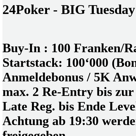
24Poker - BIG Tuesday
Buy-In : 100 Franken/R
Startstack: 100‘000 (Bo
Anmeldebonus / 5K Anwe
max. 2 Re-Entry bis zur
Late Reg. bis Ende Leve
Achtung ab 19:30 werden
freigegeben