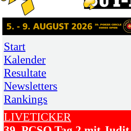
Start
Kalender
Resultate
Newsletters
Rankings
LIVETICKER
39. PCSO Tag 2 mit Judit