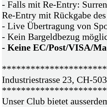
- Falls mit Re-Entry: Surre
Re-Entry mit Rückgabe des
- Live Übertragung von Sp
- Kein Bargeldbezug mögli
- Keine EC/Post/VISA/Ma
**********************
Industriestrasse 23, CH-50
**********************
Unser Club bietet ausserde