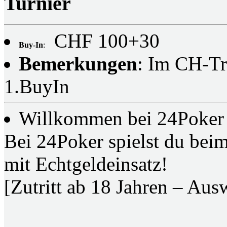
Turnier
CHF 100+30
Buy-In
:
Bemerkungen
: Im CH-Tri
1.BuyIn
Willkommen bei 24Poker i
Bei 24Poker spielst du bei
mit Echtgeldeinsatz!
[Zutritt ab 18 Jahren – Ausw