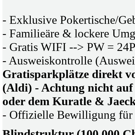
- Exklusive Pokertische/Ge
- Familieäre & lockere Um
- Gratis WIFI --> PW = 24
- Ausweiskontrolle (Auswei
Gratisparkplätze direkt 
(Aldi) - Achtung nicht au
oder dem Kuratle & Jaeck
- Offizielle Bewilligung für
Blindstruktur (100,000 C