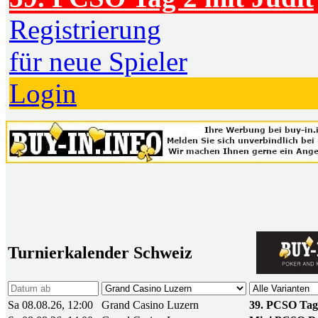
Registrierung
für neue Spieler
Login
Turnierkalender Schweiz
Sa 08.08.26, 12:00
Grand Casino Luzern
39. PCSO Tag