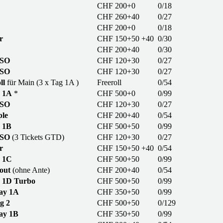
CHF 200+0
0/18
CHF 260+40
0/27
CHF 200+0
0/18
r
CHF 150+50 +40
0/30
CHF 200+40
0/30
CSO
CHF 120+30
0/27
CSO
CHF 120+30
0/27
ll
für Main (3 x Tag 1A )
Freeroll
0/54
 1A
*
CHF 500+0
0/99
CSO
CHF 120+30
0/27
ple
CHF 200+40
0/54
 1B
CHF 500+50
0/99
CSO
(3 Tickets GTD)
CHF 120+30
0/27
r
CHF 150+50 +40
0/54
 1C
CHF 500+50
0/99
eout
(ohne Ante)
CHF 200+40
0/54
 1D Turbo
CHF 500+50
0/99
ay 1A
CHF 350+50
0/99
g 2
CHF 500+50
0/129
ay 1B
CHF 350+50
0/99