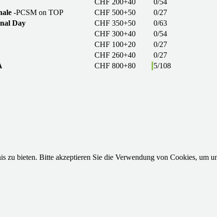
CHF 200+40
0/54
nale
-PCSM on TOP
CHF 500+50
0/27
nal Day
CHF 350+50
0/63
CHF 300+40
0/54
CHF 100+20
0/27
CHF 260+40
0/27
A
CHF 800+80
5/108
s zu bieten. Bitte akzeptieren Sie die Verwendung von Cookies, um u