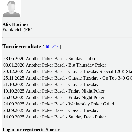
Alik Hocine /
Frankreich (FR)
Turnierresultate
[
10
|
alle
]
28.06.2026
Another Poker Basel - Sunday Turbo
08.01.2026
Another Poker Basel - Big Thursday Poker
30.12.2025
Another Poker Basel - Classic Tuesday Special 120K Sta
25.11.2025
Another Poker Basel - Classic Tuesday - On Top 340 GC
21.10.2025
Another Poker Basel - Classic Tuesday
10.10.2025
Another Poker Basel - Friday Night Poker
26.09.2025
Another Poker Basel - Friday Night Poker
24.09.2025
Another Poker Basel - Wednesday Poker Grind
23.09.2025
Another Poker Basel - Classic Tuesday
14.09.2025
Another Poker Basel - Sunday Deep Poker
Login für registrierte Spieler