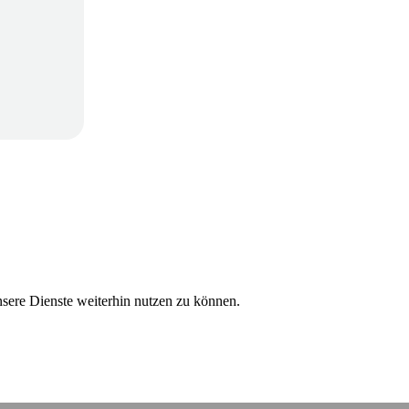
sere Dienste weiterhin nutzen zu können.