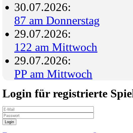
30.07.2026:
87 am Donnerstag
29.07.2026:
122 am Mittwoch
29.07.2026:
PP am Mittwoch
Login für registrierte Spie
Login