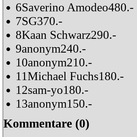
6
Saverino Amodeo
480.-
7
SG
370.-
8
Kaan Schwarz
290.-
9
anonym
240.-
10
anonym
210.-
11
Michael Fuchs
180.-
12
sam-yo
180.-
13
anonym
150.-
Kommentare (0)