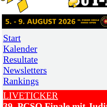
Start
Kalender
Resultate
Newsletters
Rankings
LIVETICKER
39. PCSO Finale mit Judi