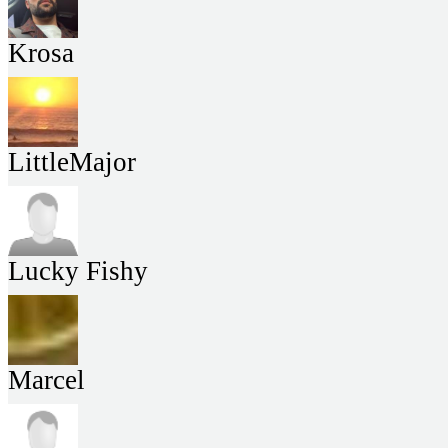
Krosa
LittleMajor
Lucky Fishy
Marcel