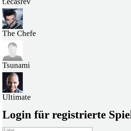
t.ecasrev
The Chefe
Tsunami
Ultimate
Login für registrierte Spie