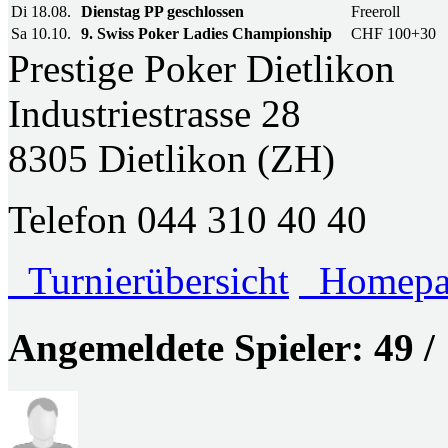
Di 18.08.
Dienstag PP geschlossen
Freeroll
Sa 10.10.
9. Swiss Poker Ladies Championship
CHF 100+30
Prestige Poker Dietlikon
Industriestrasse 28
8305 Dietlikon (ZH)
Telefon 044 310 40 40
Turnierübersicht
Homepage
Angemeldete Spieler: 49 /