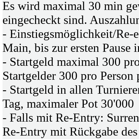
Es wird maximal 30 min gewa
eingecheckt sind. Auszahlun
- Einstiegsmöglichkeit/Re-e
Main, bis zur ersten Pause 
- Startgeld maximal 300 pr
Startgelder 300 pro Person
- Startgeld in allen Turnie
Tag, maximaler Pot 30'000
- Falls mit Re-Entry: Surre
Re-Entry mit Rückgabe des