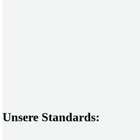
Unsere Standards: