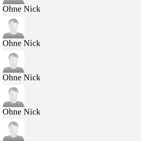
Ohne Nick
Ohne Nick
Ohne Nick
Ohne Nick