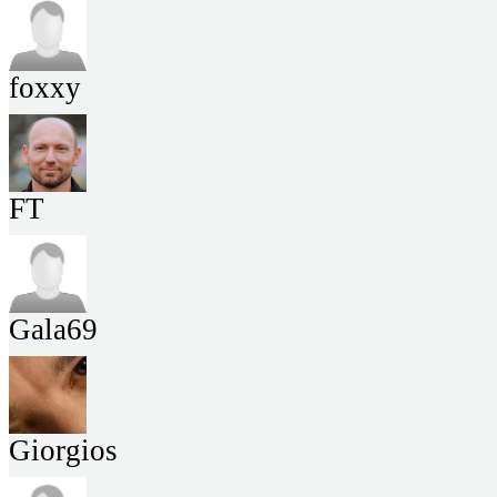
foxxy
FT
Gala69
Giorgios