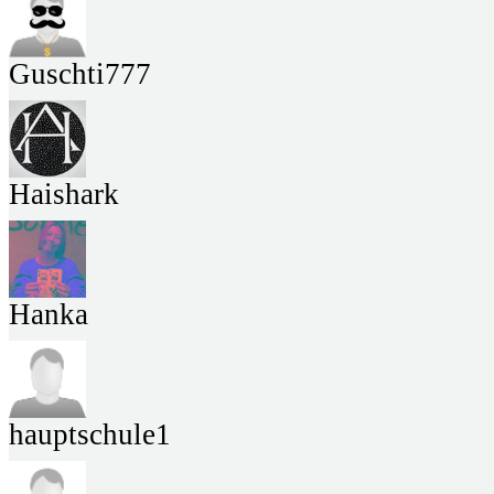
Guschti777
Haishark
Hanka
hauptschule1