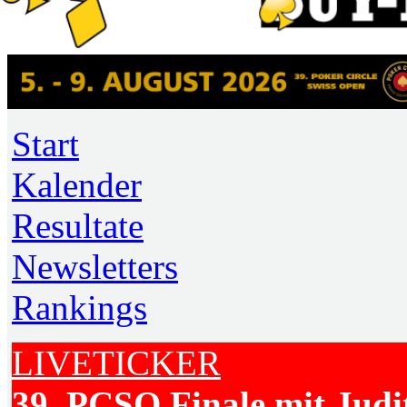
Start
Kalender
Resultate
Newsletters
Rankings
LIVETICKER
39. PCSO Finale mit Judi