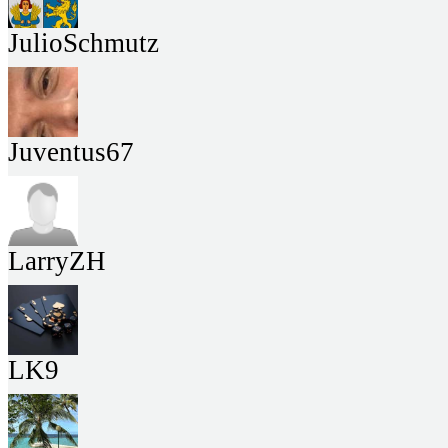
JulioSchmutz
Juventus67
LarryZH
LK9