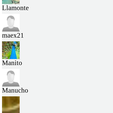
Llamonte
maex21
Manito
Manucho