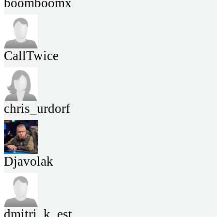
boomboomx
CallTwice
chris_urdorf
Djavolak
dmitri_k_est