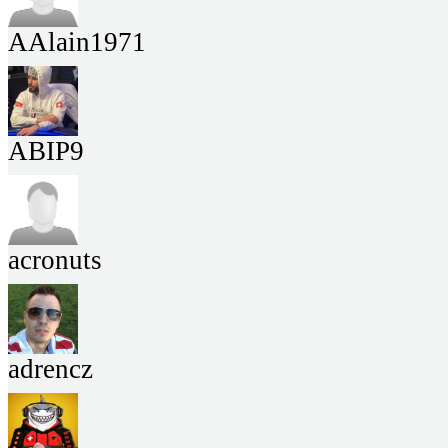
AAlain1971
ABIP9
acronuts
adrencz