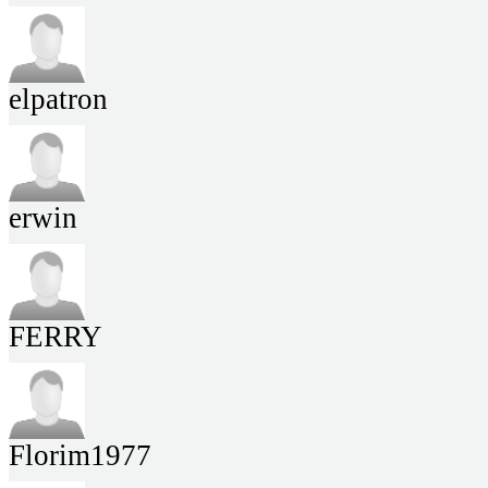
elpatron
erwin
FERRY
Florim1977