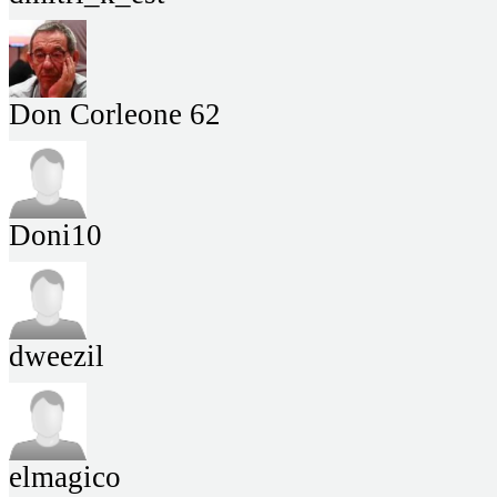
Don Corleone 62
Doni10
dweezil
elmagico