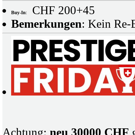
CHF 200+45
Buy-In
:
Bemerkungen
: Kein Re-
Achtung:
neu 30000 CHF
g