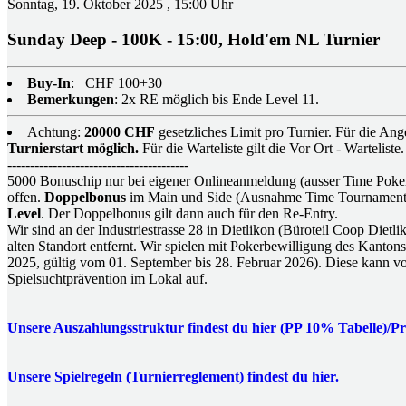
Sonntag, 19. Oktober 2025 , 15:00 Uhr
Sunday Deep - 100K - 15:00
, Hold'em NL Turnier
Buy-In
:
CHF 100+30
Bemerkungen
: 2x RE möglich bis Ende Level 11.
Achtung:
20000 CHF
gesetzliches Limit pro Turnier. Für die Ange
Turnierstart möglich.
Für die Warteliste gilt die Vor Ort - Warteliste.
----------------------------------------
5000 Bonuschip nur bei eigener Onlineanmeldung (ausser Time Poker) b
offen.
Doppelbonus
im Main und Side (Ausnahme Time Tournament) 
Level
. Der Doppelbonus gilt dann auch für den Re-Entry.
Wir sind an der Industriestrasse 28 in Dietlikon (Büroteil Coop Die
alten Standort entfernt. Wir spielen mit Pokerbewilligung des Kan
2025, gültig vom 01. September bis 28. Februar 2026). Diese kann v
Spielsuchtprävention im Lokal auf.
Unsere Auszahlungsstruktur findest du hier (PP 10% Tabelle)/Pro
Unsere Spielregeln (Turnierreglement) findest du hier.