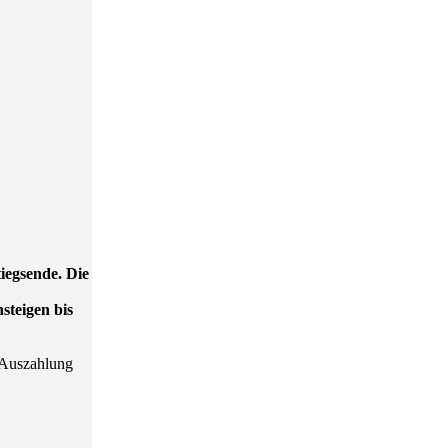
iegsende. Die
steigen bis
. Auszahlung