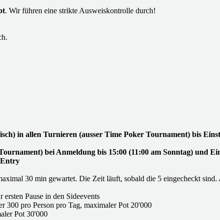
bt
. Wir führen eine strikte Ausweiskontrolle durch!
ch.
isch) in allen Turnieren (ausser Time Poker Tournament) bis Einst
Tournament) bei Anmeldung bis 15:00 (11:00 am Sonntag) und Ein
-Entry
maximal 30 min gewartet. Die Zeit läuft, sobald die 5 eingecheckt sind
r ersten Pause in den Sideevents
der 300 pro Person pro Tag, maximaler Pot 20'000
aler Pot 30'000