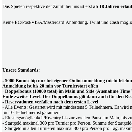
Das Spielen respektive der Zutritt bei uns ist erst
ab 18 Jahren erlau
Keine EC/Post/VISA/Mastercard-Anbindung. Twint und Cash mögli
Unsere Standards:
- 5000 Bonuschip nur bei eigener Onlineanmeldung (nicht telefon
Anmeldung ist bis 20 min vor Turnierstart offen
- Doppelbonus (10000 total) im Main und Side (Ausnahme Time 
Ende zweites Level
. Der Doppelbonus gilt dann auch für den Re
- Reservationen verfallen nach dem ersten Level
- Alle Events: Gestartet wird mit mindestens 5 Teilnehmern. Es wird 
für 10 Teilnehmer ist garantiert
- Einstiegsmöglichkeit/Re-entry bis zur zweiten Pause im Main, bis zu
- Startgeld maximal 300 pro Turnier pro Person, Summe der Startgel
- Startgeld in allen Turnieren maximal 300 pro Person pro Tag, maxim