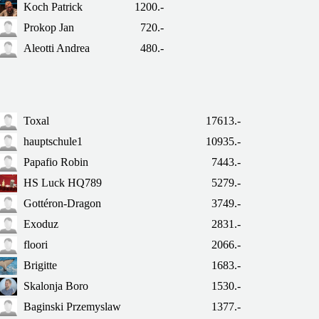
Koch Patrick
1200.-
Prokop Jan
720.-
Aleotti Andrea
480.-
Toxal
17613.-
hauptschule1
10935.-
Papafio Robin
7443.-
HS Luck HQ789
5279.-
Gottéron-Dragon
3749.-
Exoduz
2831.-
floori
2066.-
Brigitte
1683.-
Skalonja Boro
1530.-
Baginski Przemyslaw
1377.-