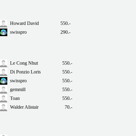
Howard David
550.-
swisspro
290.-
Le Cong Nhut
550.-
Di Ponzio Loris
550.-
swisspro
550.-
gemmill
550.-
Toan
550.-
Walder Alistair
70.-