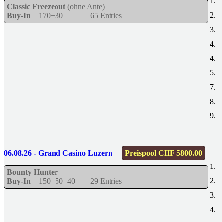
1.
Classic Freezeout
(ohne Ante)
2.
Buy-In
170+30
65 Entries
3.
4.
4.
5.
7.
8.
9.
06.08.26 - Grand Casino Luzern
Preispool CHF 5800.00
1.
Bounty Hunter
2.
Buy-In
150+50+40
29 Entries
3.
4.