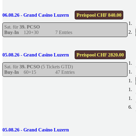
06.08.26 - Grand Casino Luzern
Preispool CHF 840.00
1.
Sat. für
39. PCSO
2.
Buy-In
120+30
7 Entries
05.08.26 - Grand Casino Luzern
Preispool CHF 2820.00
1.
Sat. für
39. PCSO
(5 Tickets GTD)
1.
Buy-In
60+15
47 Entries
1.
1.
1.
6.
05.08.26 - Grand Casino Luzern