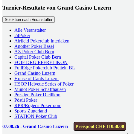
Turnier-Resultate von Grand Casino Luzern
Selektion nach Veranstalter
Alle Veranstalter
24Poker
Airfield Pokerclub Interlaken
Another Poker Basel
AZ Poker Club Bern
Capital Poker Club Bern
FOIF DRÜ EFFRETIKON
FullEdge Pokerclub Pratteln BL
Grand Casino Luzern
House of Cards Luzern
HSOP Helvetic Series of Poker
Munot Poker Schaffhausen
Prestige Poker Dietlikon
Pöstli Poker
RPR/Roger's Pokerroom
Sports Zugerland
STATION Poker Club
07.08.26 - Grand Casino Luzern
Preispool CHF 11050.00