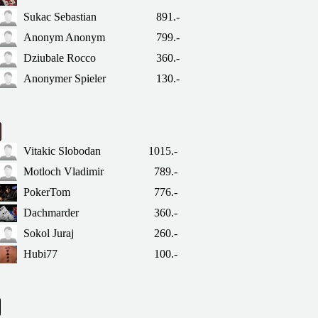
Sukac Sebastian
891.-
Anonym Anonym
799.-
Dziubale Rocco
360.-
Anonymer Spieler
130.-
Vitakic Slobodan
1015.-
Motloch Vladimir
789.-
PokerTom
776.-
Dachmarder
360.-
Sokol Juraj
260.-
Hubi77
100.-