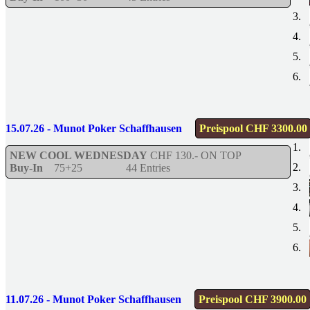
3.
4.
5.
6.
15.07.26 - Munot Poker Schaffhausen
Preispool CHF 3300.00
1.
NEW COOL WEDNESDAY
CHF 130.- ON TOP
2.
Buy-In
75+25
44 Entries
3.
4.
5.
6.
11.07.26 - Munot Poker Schaffhausen
Preispool CHF 3900.00