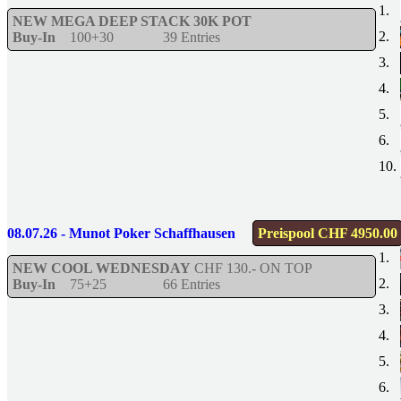
1.
NEW MEGA DEEP STACK 30K POT
2.
Buy-In
100+30
39 Entries
3.
4.
5.
6.
10.
08.07.26 - Munot Poker Schaffhausen
Preispool CHF 4950.00
1.
NEW COOL WEDNESDAY
CHF 130.- ON TOP
2.
Buy-In
75+25
66 Entries
3.
4.
5.
6.