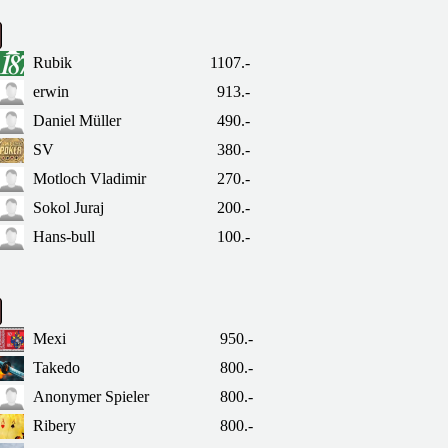
Rubik
1107.-
erwin
913.-
Daniel Müller
490.-
SV
380.-
Motloch Vladimir
270.-
Sokol Juraj
200.-
Hans-bull
100.-
Mexi
950.-
Takedo
800.-
Anonymer Spieler
800.-
Ribery
800.-