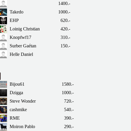
1400.-
Takedo
1000.-
EHP
620.-
Loinig Christian
420.-
Knopfwf17
310.-
Surber Gaétan
150.-
Helle Daniel
Bijou61
1580.-
Dzigga
1000.-
Steve Wonder
720.-
cashmike
540.-
RME
390.-
Moiron Pablo
290.-