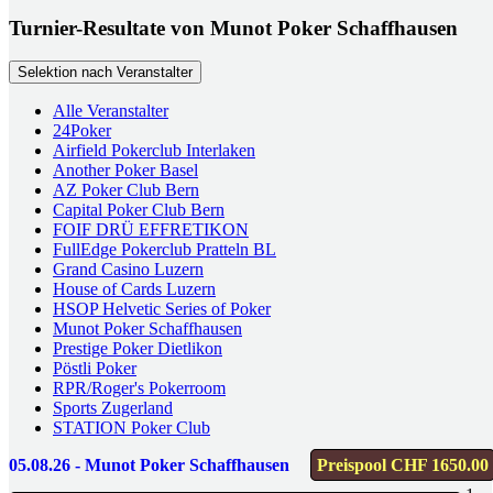
Turnier-Resultate von Munot Poker Schaffhausen
Selektion nach Veranstalter
Alle Veranstalter
24Poker
Airfield Pokerclub Interlaken
Another Poker Basel
AZ Poker Club Bern
Capital Poker Club Bern
FOIF DRÜ EFFRETIKON
FullEdge Pokerclub Pratteln BL
Grand Casino Luzern
House of Cards Luzern
HSOP Helvetic Series of Poker
Munot Poker Schaffhausen
Prestige Poker Dietlikon
Pöstli Poker
RPR/Roger's Pokerroom
Sports Zugerland
STATION Poker Club
05.08.26 - Munot Poker Schaffhausen
Preispool CHF 1650.00